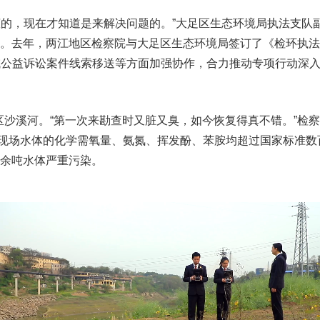
，现在才知道是来解决问题的。”大足区生态环境局执法支队
历程。去年，两江地区检察院与大足区生态环境局签订了《检环执
域公益诉讼案件线索移送等方面加强协作，合力推动专项行动深入
沙溪河。“第一次来勘查时又脏又臭，如今恢复得真不错。”检
现场水体的化学需氧量、氨氮、挥发酚、苯胺均超过国家标准数
0余吨水体严重污染。