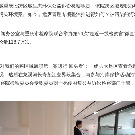
域重庆段跨区域生态环保公益诉讼检察职责。该院跨区域履职办理
污染环境案。如今，危废管理专项整治推进得如何？被污染的河
办公室与重庆市检察院联合举办第54次“走近一线检察官”微直
量118.7万次。
，对我们的跨区域履职第一案进行‘回头看’：一组去大足区查看
况，然后在龙溪河长寿垫江交界段集合，与参与河库保护活动的青
检察院检察委员会专职委员刘一亮便召集公益诉讼检察部门干警