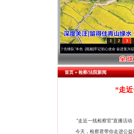
1
2
3
雪域高原..
·[视频]
永葆“两个先锋队”本色
·[视频]
牢记初心使命 奋进复兴征程丨宝塔山下
首页
»
检察/法院新闻
“走
“走近一线检察官”直播活动
今天，检察君带你走进公益诉讼