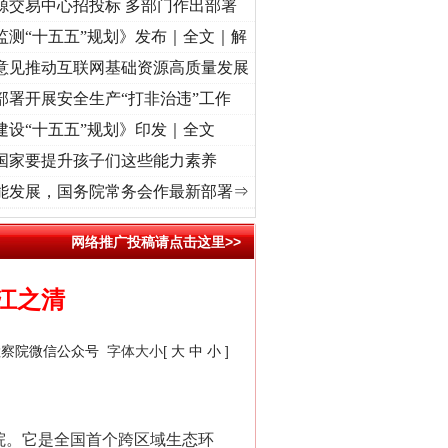
源交易中心招投标 多部门作出部署
监测“十五五”规划》发布｜全文｜解
意见推动互联网基础资源高质量发展
部署开展安全生产“打非治违”工作
建设“十五五”规划》印发｜全文
国家要提升孩子们这些能力素养
奋进复兴征程丨“转折之城”激荡..
·[视频]
牢记初心使命 奋进复兴征程丨红船起航处 潮起.
能发展，国务院常务会作最新部署⇒
网络推广投稿请点击这里>>
江之清
检察院微信公众号
字体大小[
大
中
小
]
院。它是全国首个跨区域生态环