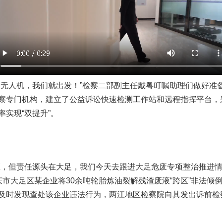
人机，我们就出发！”检察二部副主任戴粤叮嘱助理们做好准
察专门机构，建立了公益诉讼快速检测工作站和远程指挥平台，
实现“双提升”。
但责任源头在大足，我们今天去跟进大足危废专项整治推进情
庆市大足区某企业将30余吨轮胎炼油裂解残渣废液“跨区”非法倾
及时发现查处该企业违法行为，两江地区检察院向其发出诉前检