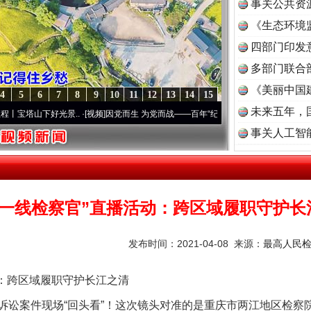
事关公共资
《生态环境
读
四部门印发
多部门联合
《美丽中国
4
5
6
7
8
9
10
11
12
13
14
15
未来五年，
好光景..
·[视频]
因党而生 为党而战——百年“纪”事⑧加强纪律..
·[视频]
牢记初心使命 
事关人工智
近一线检察官”直播活动：跨区域履职守护长
发布时间：2021-04-08 来源：
最高人民
：跨区域履职守护长江之清
案件现场“回头看”！这次镜头对准的是重庆市两江地区检察