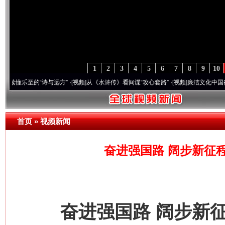
1
2
3
4
5
6
7
8
9
10
的“诗与远方”
·[视频]
从《水浒传》看间谍“攻心套路”
·[视频]
廉洁文化中国行丨祁连巍
首页
»
视频新闻
奋进强国路 阔步新征程
奋进强国路 阔步新征程