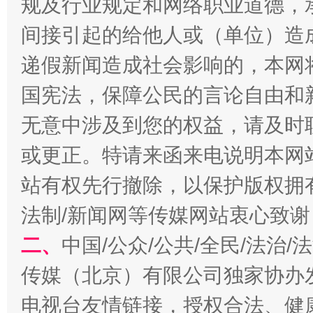
规及行业规定和网络职业道德，
间接引起的给他人或（单位）造
今
在谋一域中谋全局
递假新闻造成社会影响的，本网
国宪法，保障公民的言论自由和
无意中涉及到您的权益，请及时
或更正。特请来函来电说明本网
站有权先行撤除，以保护版权拥有者
法制/新闻网等传媒网站衷心致谢
习近平的博鳌关键词
魏明亮
二、
中国/公众/公共/全民/法治
传媒（北京）有限公司独家协办
电视台友情链接，授权合法、健