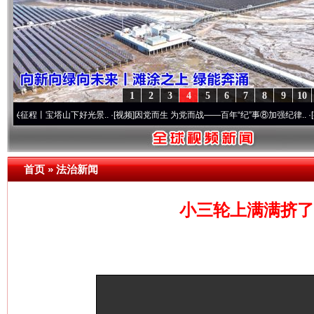
1
2
3
4
5
6
7
8
9
10
丨宝塔山下好光景..
·[视频]
因党而生 为党而战——百年“纪”事⑧加强纪律..
·[视频]
牢记
首页
»
法治新闻
小三轮上满满挤了