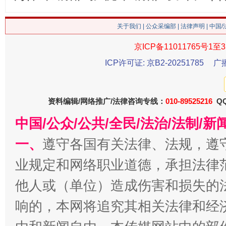
关于我们
|
公众采编部
|
法律声明
| 中国
习近平的博鳌关键词
京ICP备11011765号1至3
魏明亮
ICP许可证: 京B2-20251785
广
资料编辑/网络推广/法律咨询专线：
010-89525216
QQ
中国/公众/公共/全民/法治/法制/
一、
遵守各国有关法律、法规，遵
业规定和网络职业道德，承担法律
生
他人或（单位）造成伤害和损失的
“刷贴”乱象丛生
响的，本网将追究其相关法律和经