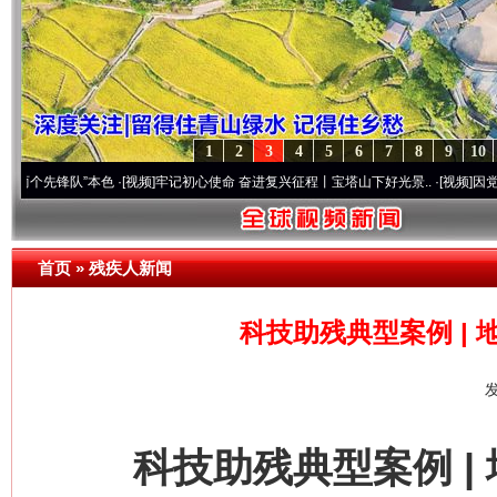
1
2
3
4
5
6
7
8
9
10
锋队”本色
·[视频]
牢记初心使命 奋进复兴征程丨宝塔山下好光景..
·[视频]
因党而生 为党
首页
»
残疾人新闻
科技助残典型案例 |
发
科技助残典型案例 | 