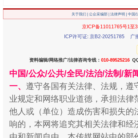
这是一记警钟！
谢
关于我们
|
公众采编部
|
法律声明
| 中国
京ICP备11011765号1至3
ICP许可证: 京B2-20251785
广
资料编辑/网络推广/法律咨询专线：
010-89525216
QQ
中国/公众/公共/全民/法治/法制/
一、
遵守各国有关法律、法规，遵
今
在谋一域中谋全局
业规定和网络职业道德，承担法律
他人或（单位）造成伤害和损失的
响的，本网将追究其相关法律和经
由和新闻自由。本传媒网站中的部