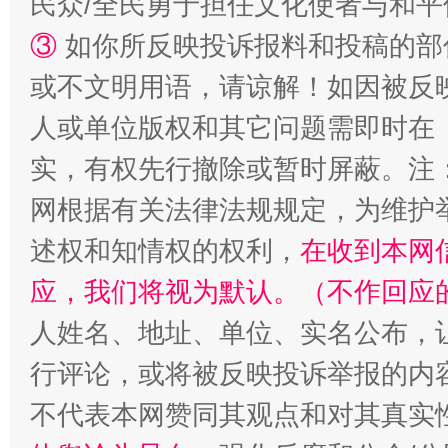
民众/全民勇于担任文化使者与和
③
如你所反映投诉报料和投稿的部
或不文明用语，请谅解！如因被反
漫山遍野的桃花与雪山、麦地、白藏房
除了
人或单位版权和其它问题需即时在
实，有权先行撤除或暂时屏蔽。注
网根据有关法律法规规定，为维护
述权和知情权的权利，
在收到本网
应，我们将视为默认。（不作回应
人姓名、地址、单位、实名公布，让
招工难、用工荒背后
行评论，或将被反映投诉举报的内
不代表本网赞同其观点和对其真实