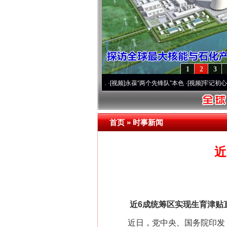
1
2
3
营20周年 深刻改变雪域高原..
·[视频]
永葆“两个先锋队”本色
·[视频]
牢记初心使命 奋进
首页
»
时事新闻
近
近6成统筹区实现生育津贴直
近日，党中央、国务院印发《关