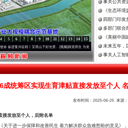
事关公共资
《生态环境
读
四部门印发
多部门联合
《美丽中国
4
5
6
7
8
9
10
11
12
13
14
15
未来五年，
复兴征程丨宝塔山下好光景..
·[视频]
因党而生 为党而战——百年“纪”事⑧加强纪律..
·[
事关人工智
6成统筹区实现生育津贴直接发放至个人 
发布时间：2025-06-25 来源
接发放至个人，后附名单
于进一步保障和改善民生 着力解决群众急难愁盼的意见》，