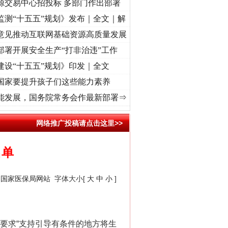
源交易中心招投标 多部门作出部署
监测“十五五”规划》发布｜全文｜解
意见推动互联网基础资源高质量发展
部署开展安全生产“打非治违”工作
建设“十五五”规划》印发｜全文
国家要提升孩子们这些能力素养
视频]
牢记初心使命 奋进复兴征程丨“转折之城”激荡..
·[视频]
牢记初心使命 奋进复兴征程
能发展，国务院常务会作最新部署⇒
网络推广投稿请点击这里>>
名单
：
国家医保局网站
字体大小[
大
中
小
]
要求“支持引导有条件的地方将生