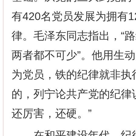
有420名党员发展为拥有
律。毛泽东同志指出，“路线
两者都不可少”。他用生动
为党员，铁的纪律就非执
的，列宁论共产党的纪律
还厉害，还硬。”
在和平建设年代，纪律