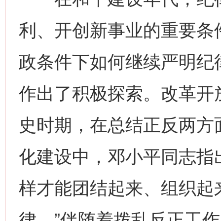
利、开创新事业的重要条
政条件下如何继续严明纪
作出了积极探索。改革开
史时期，在总结正反两方
化建设中，邓小平同志指
样才能团结起来、组织起
律。”伴随着拨乱反正工