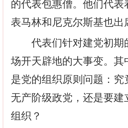
的代表包惠僧。他们代表
表马林和尼克尔斯基也出
代表们针对建党初期的
场开天辟地的大事变。其
是党的组织原则问题：究
无产阶级政党，还是要建
组织？