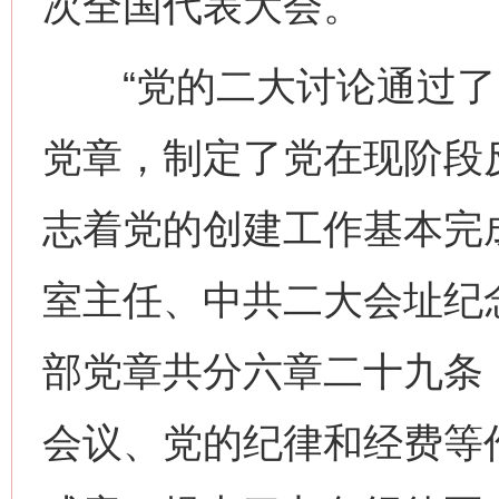
次全国代表大会。
“党的二大讨论通过了
党章，制定了党在现阶段
志着党的创建工作基本完
室主任、中共二大会址纪
部党章共分六章二十九条
会议、党的纪律和经费等作