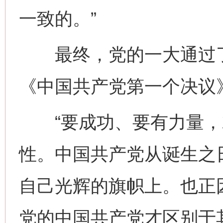
一致的。”
最终，党的一大通过了
《中国共产党第一个决议
“要成功、要有力量，
性。中国共产党从诞生之
自己光辉的旗帜上。也正
党的中国共产党才区别于