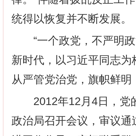
统得以恢复并不断发展。
“一个政党，不严明政治
新时代，以习近平同志为
从严管党治党，旗帜鲜明
2012年12月4日，
政治局召开会议，审议通