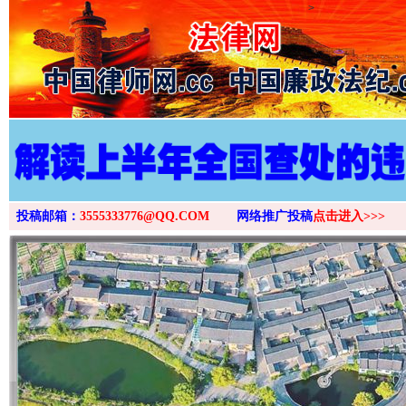
>
投稿邮箱：
3555333776@QQ.COM
网络推广投稿
点击进入>>>