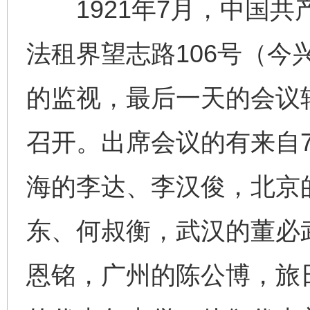
1921年7月，中国共
法租界望志路106号（今
的监视，最后一天的会议
召开。出席会议的有来自
海的李达、李汉俊，北京
东、何叔衡，武汉的董必
恩铭，广州的陈公博，旅