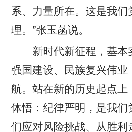
系、力量所在。这是我们
理。”张玉菡说。
新时代新征程，基本实
强国建设、民族复兴伟业
航。站在新的历史起点上
体悟：纪律严明，是我们
们应对风险挑战、从胜利