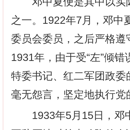
邓中夏便是其中以实际
之一。1922年7月，邓
委员会委员，之后严格遵
1931年，由于受“左”
特委书记、红二军团政委
毫无怨言，坚定地执行党
1933年5月15日，