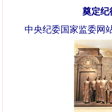
奠定纪
中央纪委国家监委网站