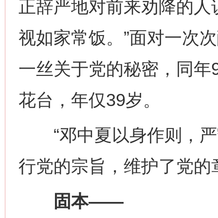
正辞严地对前来劝降的人
视如家常饭。”面对一次
一丝关于党的秘密，同年9
花台，年仅39岁。
“邓中夏以身作则，严
行党的宗旨，维护了党的
固本——