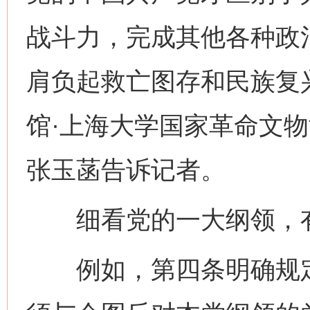
战斗力，完成其他各种政
肩负起救亡图存和民族复
馆·上海大学国家革命文
张玉菡告诉记者。
细看党的一大纲领，有
例如，第四条明确规定