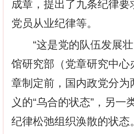
成章，提出了九条纪律要
党员从业纪律等。
“这是党的队伍发展壮大
馆研究部（党章研究中心
章制定前，国内政党分为
义的“乌合的状态”，另一
纪律松弛组织涣散的状态