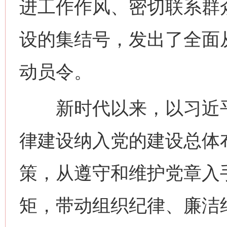
进工作作风、密切联系群
设的集结号，发出了全面
动员令。
新时代以来，以习近平
律建设纳入党的建设总体
策，从遵守和维护党章入
矩，带动组织纪律、廉洁