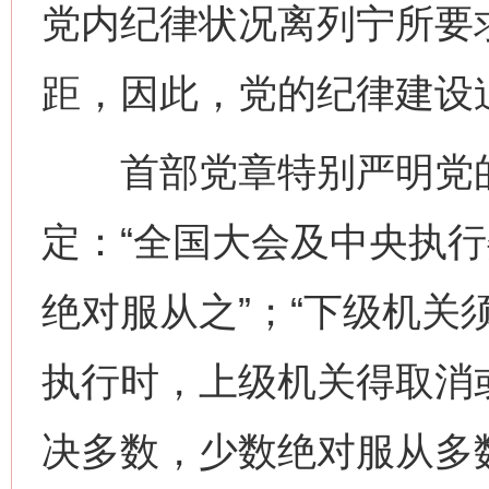
党内纪律状况离列宁所要
距，因此，党的纪律建设
首部党章特别严明党的
定：“全国大会及中央执
绝对服从之”；“下级机关
执行时，上级机关得取消或
决多数，少数绝对服从多