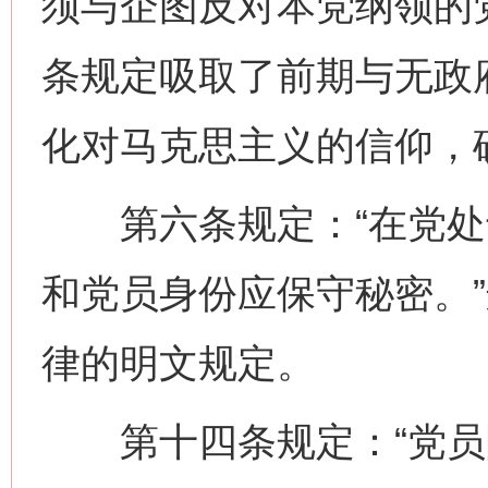
须与企图反对本党纲领的
条规定吸取了前期与无政
化对马克思主义的信仰，
第六条规定：“在党处
和党员身份应保守秘密。
律的明文规定。
第十四条规定：“党员