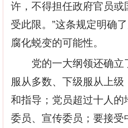
许，不得担任政府官员或
受此限。”这条规定明确
腐化蜕变的可能性。
党的一大纲领还确立了
服从多数、下级服从上级
和指导；党员超过十人的
委员、宣传委员；要接受