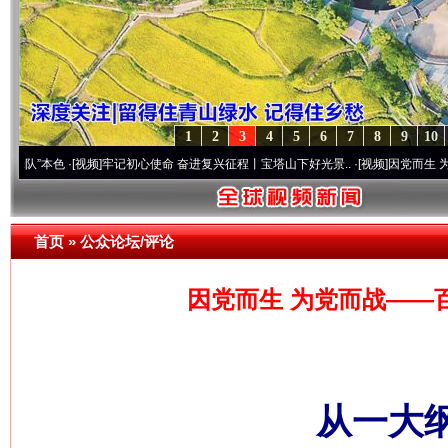
1
2
3
4
5
6
7
8
9
10
色
·[视频]
牢记初心使命 奋进复兴征程丨宝塔山下好光景..
·[视频]
因党而生 为党而战——
首页
»
公众论坛/评论
因党而生 为党而战——
从一大