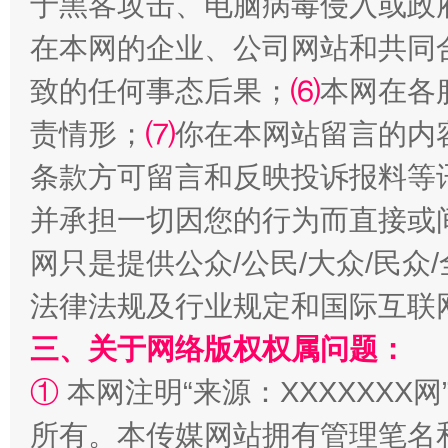
于黑客攻击、电脑病毒侵入或政
揭批美国五大"原罪"
"炒
在本网的企业、公司网站和共同
致的任何事态后果；
⑹
本网在各
责情形；
⑺
你在本网站留言的内
条款方可留言和反映投诉报料等
并承担一切因您的行为而直接或
网只是提供公众/公民/大众/民
解纷+调解+退费，一次搞定
法律法规及行业规定和国际互联
三、关于网络版权权属问题：
①
本网注明“来源：XXXXXXX网
所有。本传媒网站拥有管理笔名