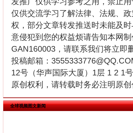
发推广仅供学习参考之用，禁止用
仅供交流学习了解法律、法规、政
权，部分文章转发推送时未能及时
意侵犯到您的权益烦请告知本网制作采编
GAN160003，请联系我们将立即删
今
在谋一域中谋全局
投稿邮箱：3555333776@QQ
12号（华声国际大厦）1层 1 2
原创权利，请转载时务必注明原创作
全球视频图文新闻
习近平的博鳌关键词
魏明亮