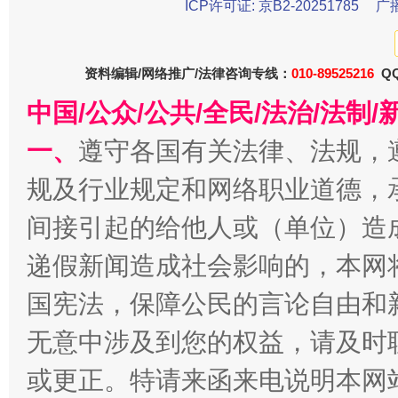
ICP许可证: 京B2-20251785
广
资料编辑/网络推广/法律咨询专线：
010-89525216
QQ
中国/公众/公共/全民/法治/法
今
在谋一域中谋全局
一、
遵守各国有关法律、法规，
规及行业规定和网络职业道德，
间接引起的给他人或（单位）造
递假新闻造成社会影响的，本网
国宪法，保障公民的言论自由和
无意中涉及到您的权益，请及时
习近平的博鳌关键词
魏明亮
或更正。特请来函来电说明本网