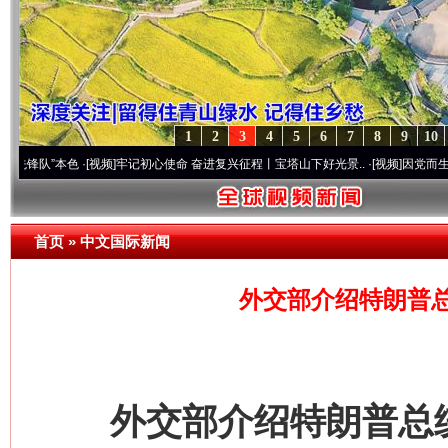
1
2
3
4
5
6
7
8
9
10
本色
·[视频]
牢记初心使命 奋进复兴征程丨宝塔山下好光景..
·[视频]
因党而生 为党而战—
首页
»
中文国际新闻
外交部介绍特朗普
外交部介绍特朗普总统