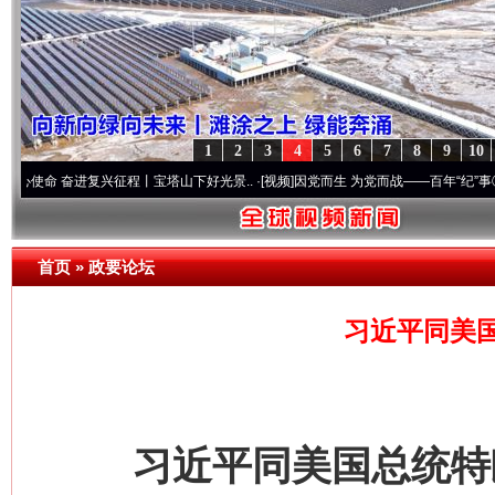
1
2
3
4
5
6
7
8
9
10
 奋进复兴征程丨宝塔山下好光景..
·[视频]
因党而生 为党而战——百年“纪”事⑧加强纪律.
首页
»
政要论坛
习近平同美
习近平同美国总统特