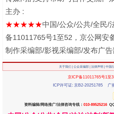
主办 :
★★★★★
中国/公众/公共/全民/
备11011765号1至52，京公网安备：
今
制作采编部/影视采编部/发布广告
在谋一域中谋全局
关于我们
|
公众采编部
|
法律声明
| 中国
京ICP备11011765号1至3
ICP许可证: 京B2-20251785
广
资料编辑/网络推广/法律咨询专线：
010-89525216
QQ
习近平的博鳌关键词