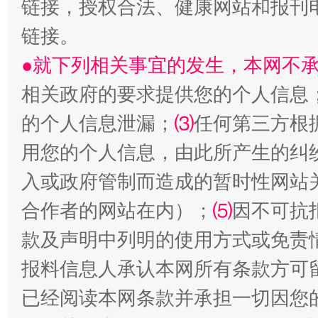
链接，授权合法、健康网站和报刊
链接。
揭批美国五大"原罪"
"炒
●就下列相关事宜的发生，本网不
相关政府的要求提供您的个人信息
的个人信息泄漏；
⑶
任何第三方根
用您的个人信息，由此所产生的纠
入或政府管制而造成的暂时性网站
合作者的网站在内）；
⑸
因不可抗
款及声明中列明的使用方式或免责
解纷+调解+退费，一次搞定
报料信息人承认本网所有条款方可
已经阅读本网条款并承担一切因您